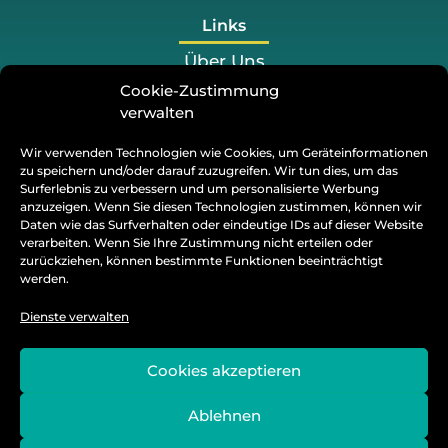
Links
Über Uns
Cookie-Zustimmung
Preis
verwalten
Projekte
Wir verwenden Technologien wie Cookies, um Geräteinformationen
Blog
zu speichern und/oder darauf zuzugreifen. Wir tun dies, um das
Surferlebnis zu verbessern und um personalisierte Werbung
Kontakt
anzuzeigen. Wenn Sie diesen Technologien zustimmen, können wir
Daten wie das Surfverhalten oder eindeutige IDs auf dieser Website
verarbeiten. Wenn Sie Ihre Zustimmung nicht erteilen oder
+49 176 2558 2100
zurückziehen, können bestimmte Funktionen beeinträchtigt
werden.
info@tify-socialmedia.de
Dienste verwalten
28203, Bremen
Facebook
Cookies akzeptieren
Instagram
Ablehnen
Twitter