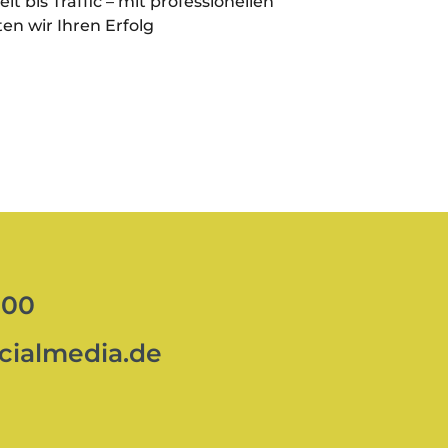
 bis Traffic – mit professionellen
ten wir Ihren Erfolg
100
ocialmedia.de