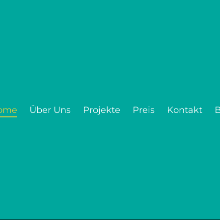
ome
Über Uns
Projekte
Preis
Kontakt
B
a
Web Design
almedia Marketing Bremen.