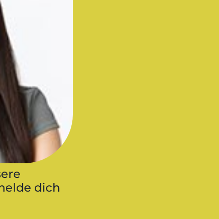
sere
elde dich