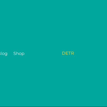
DE
TR
log
Shop
über die Top-