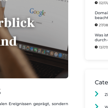
02/01
Domain
beach
27/08
Was is
durch 
13/07
Cate
3
Z
alen Ereignissen geprägt, sondern
W