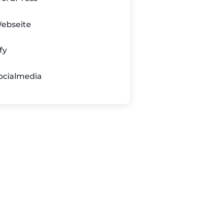
ebseite
fy
ocialmedia