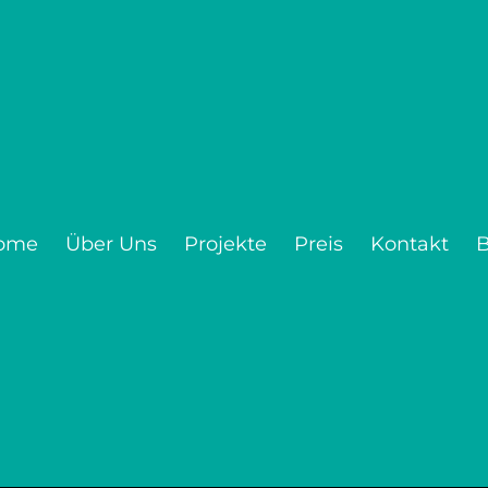
ome
Über Uns
Projekte
Preis
Kontakt
B
3: Ein Jahres Überblick 
fragen in Deutschland
Home
Blog
02/01/2024
Google