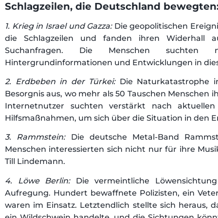
Schlagzeilen, die Deutschland bewegten
1. Krieg in Israel und Gazza:
Die geopolitischen Ereig
die Schlagzeilen und fanden ihren Widerhall 
Suchanfragen. Die Menschen suchten na
Hintergrundinformationen und Entwicklungen in die
2. Erdbeben in der Türkei:
Die Naturkatastrophe in
Besorgnis aus, wo mehr als 50 Tauschen Menschen i
Internetnutzer suchten verstärkt nach aktuell
Hilfsmaßnahmen, um sich über die Situation in den 
3. Rammstein:
Die deutsche Metal-Band Rammstei
Menschen interessierten sich nicht nur für ihre Mus
Till Lindemann.
4. Löwe Berlin:
Die vermeintliche Löwensichtung 
Aufregung. Hundert bewaffnete Polizisten, ein Vete
waren im Einsatz. Letztendlich stellte sich heraus, 
ein Wildschwein handelte, und die Sichtungen könnt