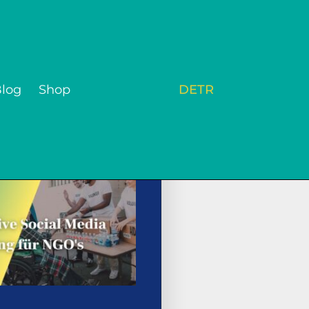
DE
TR
log
Shop