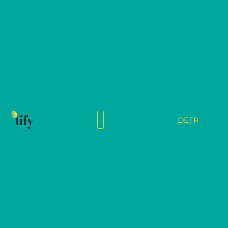
Über Uns
Home
Über Uns
DE
TR
Wer sind
wir