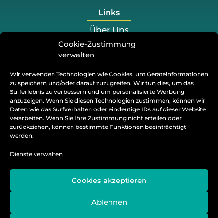
Links
Über Uns
Cookie-Zustimmung
Preis
verwalten
Projekte
Wir verwenden Technologien wie Cookies, um Geräteinformationen
Blog
zu speichern und/oder darauf zuzugreifen. Wir tun dies, um das
Surferlebnis zu verbessern und um personalisierte Werbung
Kontakt
anzuzeigen. Wenn Sie diesen Technologien zustimmen, können wir
Daten wie das Surfverhalten oder eindeutige IDs auf dieser Website
verarbeiten. Wenn Sie Ihre Zustimmung nicht erteilen oder
+49 176 2558 2100
zurückziehen, können bestimmte Funktionen beeinträchtigt
werden.
info@tify-socialmedia.de
Dienste verwalten
28203, Bremen
Facebook
Cookies akzeptieren
Instagram
Ablehnen
Twitter