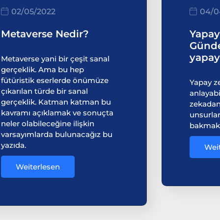
02/05/2022
04/0
Metaverse Nedir?
Yapay
Günde
yapay
Metaverse yani bir çeşit sanal
gerçeklik. Ama bu hep
fütüristik eserlerde önümüze
Yapay ze
çıkarılan türde bir sanal
anlayabi
gerçeklik. Katman katman bu
zekadan 
kavramı açıklamak ve sonuçta
unsurlar
neler olabileceğine ilişkin
bakmak 
varsayımlarda bulunacağız bu
yazıda.
Wei
Weiterlesen