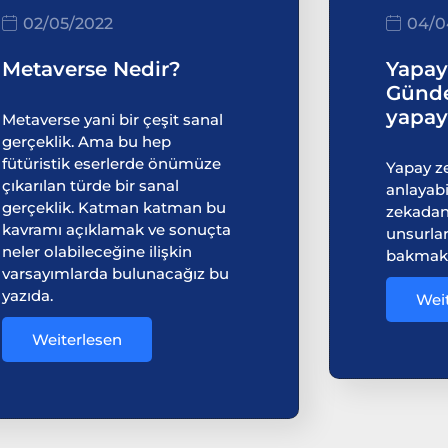
02/05/2022
04/0
Metaverse Nedir?
Yapay
Günde
yapay
Metaverse yani bir çeşit sanal
gerçeklik. Ama bu hep
fütüristik eserlerde önümüze
Yapay ze
çıkarılan türde bir sanal
anlayabi
gerçeklik. Katman katman bu
zekadan 
kavramı açıklamak ve sonuçta
unsurlar
neler olabileceğine ilişkin
bakmak 
varsayımlarda bulunacağız bu
yazıda.
Wei
Weiterlesen