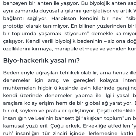
benzeyen bir anten ile yaşıyor. Bu biyolojik anten s
aynı zamanda duyusal algılarını genişletiyor ve artı
bağlantı sağlıyor. Harbisson kendini bir nevi “si
prototipi olarak tanımlıyor. En bilinen yüzlerinden bir
bir toplumda yaşamak istiyorum” demekle kalmıyor
çalışıyor. Kendi verili biyolojik bedeninin – siz ona do
özelliklerini kırmaya, manipüle etmeye ve yeniden kur
Biyo-hackerlık yasal mı?
Bedenleriyle uğraşıları tehlikeli olabilir, ama henüz ill
denemeler için araç ve gereçleri kolayca intern
muhtemelen hiçbir ülkesinde evin kilerinde garajı
kendi üzerinde denemeler yapma ile ilgili yasal 
araçlara kolay erişim hem de bir global ağ yaratıyor.
bir dil, söylem ve pratikler geliştiriyor. Çeşitli etkinli
insanlığın ve Lee’nin bahsettiği “akışkan toplum”un bi
kamusal yüzü eril. Çoğu erkek. Erkekliğe atfedilen ‘yı
ruh’ insanlığın tür zinciri içinde ilerlemesine katkı 