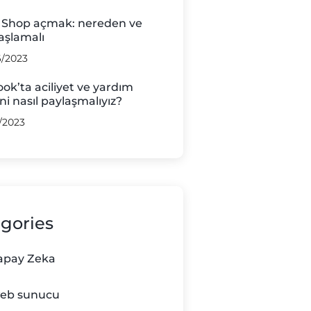
 Shop açmak: nereden ve
başlamalı
6/2023
ok’ta aciliyet ve yardım
rini nasıl paylaşmalıyız?
/2023
gories
apay Zeka
eb sunucu