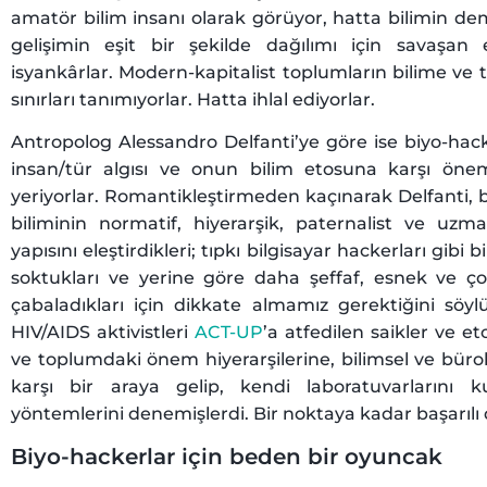
amatör bilim insanı olarak görüyor, hatta bilimin dem
gelişimin eşit bir şekilde dağılımı için savaşan 
isyankârlar. Modern-kapitalist toplumların bilime ve te
sınırları tanımıyorlar. Hatta ihlal ediyorlar.
Antropolog Alessandro Delfanti’ye göre ise biyo-hac
insan/tür algısı ve onun bilim etosuna karşı önem
yeriyorlar. Romantikleştirmeden kaçınarak Delfanti, b
biliminin normatif, hiyerarşik, paternalist ve uzma
yapısını eleştirdikleri; tıpkı bilgisayar hackerları gibi 
soktukları ve yerine göre daha şeffaf, esnek ve ç
çabaladıkları için dikkate almamız gerektiğini söyl
HIV/AIDS aktivistleri
ACT-UP
’a atfedilen saikler ve et
ve toplumdaki önem hiyerarşilerine, bilimsel ve bürokr
karşı bir araya gelip, kendi laboratuvarlarını
yöntemlerini denemişlerdi. Bir noktaya kadar başarılı 
Biyo-hackerlar için beden bir oyuncak