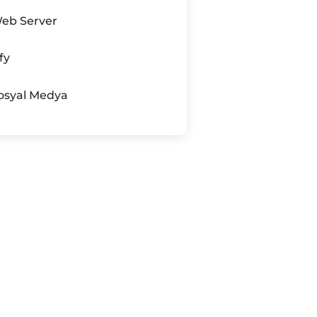
eb Server
fy
osyal Medya