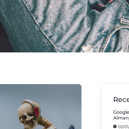
Rece
Google
Almany
03/01