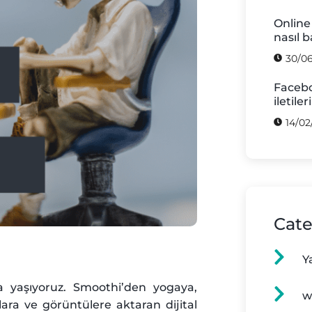
Online
nasıl 
30/0
Facebo
iletile
14/02
Cate
Y
 yaşıyoruz. Smoothi’den yogaya,
w
lara ve görüntülere aktaran dijital