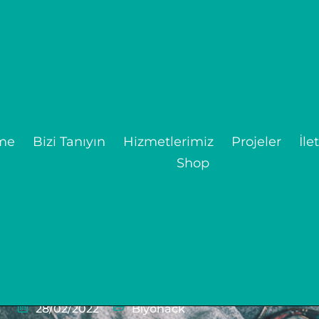
me
Bizi Tanıyın
Hizmetlerimiz
Projeler
İle
Shop
denler ve biyolojik akış
kurguları
Home
Blog
28/02/2022
Biyohack