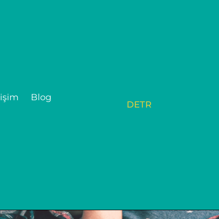
tişim
Blog
DE
TR
kan toplum