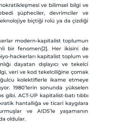
okratikleşmesi ve bilimsel bilgi ve
ebedi şüpheciler, devrimciler ve
knolojiye biçtiği rolü ya da çizdiği
kerlar modern-kapitalist toplumun
li bir fenomen[2]. Her ikisini de
iyo-hackerları kapitalist toplum ve
nlığı dayatan dışlayıcı ve tekelci
bilgi, veri ve kod tekelciliğine çomak
oğulcu kolektiflerle ikame etmeye
üyor. 1980’lerin sonunda yükselen
os gibi. ACT-UP kapitalist-batı tıbbı
atik hantallığa ve ticari kaygılara
 kurmuşlar ve AIDS’le yaşamanın
da oldular.