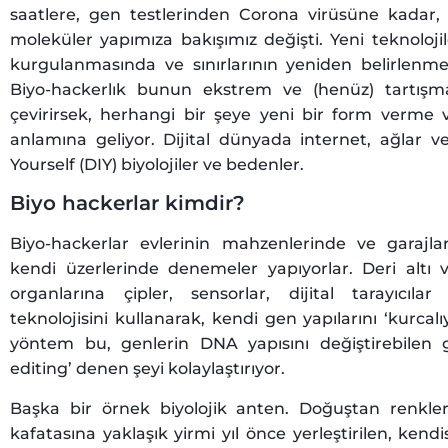
saatlere, gen testlerinden Corona virüsüne kadar, 
moleküler yapımıza bakışımız değişti. Yeni teknoloji
kurgulanmasında ve sınırlarının yeniden belirlenmes
Biyo-hackerlık bunun ekstrem ve (henüz) tartışmal
çevirirsek, herhangi bir şeye yeni bir form verme 
anlamına geliyor. Dijital dünyada internet, ağlar ve
Yourself (DIY) biyolojiler ve bedenler.
Biyo hackerlar kimdir?
Biyo-hackerlar evlerinin mahzenlerinde ve garajla
kendi üzerlerinde denemeler yapıyorlar. Deri altı ve
organlarına çipler, sensorlar, dijital tarayıcılar 
teknolojisini kullanarak, kendi gen yapılarını ‘kurcalı
yöntem bu, genlerin DNA yapısını değiştirebilen g
editing’ denen şeyi kolaylaştırıyor.
Başka bir örnek biyolojik anten. Doğuştan renkl
kafatasına yaklaşık yirmi yıl önce yerleştirilen, kend