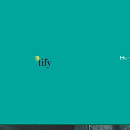
Ho
‘Biyohacklenmiş’ be