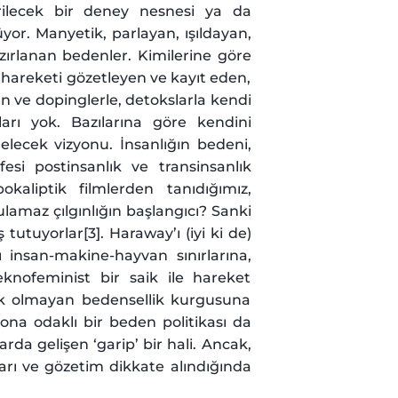
ştirilecek bir deney nesnesi ya da
or. Manyetik, parlayan, ışıldayan,
rlanan bedenler. Kimilerine göre
ür hareketi gözetleyen ve kayıt eden,
n ve dopinglerle, detokslarla kendi
arı yok. Bazılarına göre kendini
gelecek vizyonu. İnsanlığın bedeni,
fesi postinsanlık ve transinsanlık
aliptik filmlerden tanıdığımız,
ulamaz çılgınlığın başlangıcı? Sanki
utuyorlar[3]. Haraway’ı (iyi ki de)
 insan-makine-hayvan sınırlarına,
eknofeminist bir saik ile hareket
nek olmayan bedensellik kurgusuna
yona odaklı bir beden politikası da
rda gelişen ‘garip’ bir hali. Ancak,
aları ve gözetim dikkate alındığında