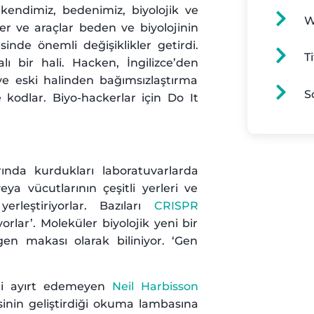
kendimiz, bedenimiz, biyolojik ve
W
ler ve araçlar beden ve biyolojinin
inde önemli değişiklikler getirdi.
Ti
ı bir hali. Hacken, İngilizce’den
ve eski halinden bağımsızlaştırma
S
 kodlar. Biyo-hackerlar için Do It
rında kurdukları laboratuvarlarda
ya vücutlarının çeşitli yerleri ve
yerleştiriyorlar. Bazıları
CRISPR
yorlar’. Moleküler biyolojik yeni bir
en makası olarak biliniyor. ‘Gen
eri ayırt edemeyen
Neil Harbisson
isinin geliştirdiği okuma lambasına