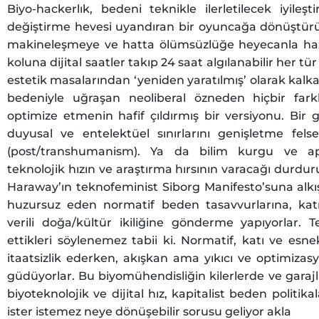
Biyo-hackerlık, bedeni teknikle ilerletilecek iyile
değiştirme hevesi uyandıran bir oyuncağa dönüştürüy
makineleşmeye ve hatta ölümsüzlüğe heyecanla hazı
koluna dijital saatler takıp 24 saat algılanabilir her t
estetik masalarından ‘yeniden yaratılmış’ olarak kalka
bedeniyle uğraşan neoliberal özneden hiçbir farkl
optimize etmenin hafif çıldırmış bir versiyonu. Bir 
duyusal ve entelektüel sınırlarını genişletme felse
(post/transhumanism). Ya da bilim kurgu ve apok
teknolojik hızın ve araştırma hırsının varacağı durdur
Haraway’ın teknofeminist Siborg Manifesto’suna alkış t
huzursuz eden normatif beden tasavvurlarına, katı
verili doğa/kültür ikiliğine gönderme yapıyorlar. T
ettikleri söylenemez tabii ki. Normatif, katı ve es
itaatsizlik ederken, akışkan ama yıkıcı ve optimizas
güdüyorlar. Bu biyomühendisliğin kilerlerde ve garajla
biyoteknolojik ve dijital hız, kapitalist beden politik
ister istemez neye dönüşebilir sorusu geliyor akla