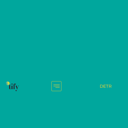
Sosyal Medya Algoritması
Nedir ve Nasıl çalışır?
Home
Blog
DE
TR
18/02/2022
Algoritma
,
Sosyal Medya