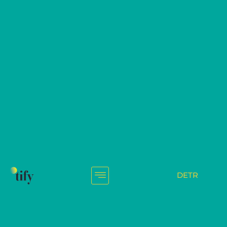
Auslieferungssystem auf
Facebook
Home
Blog
29/03/2021
DE
TR
Facebook
,
Social Media Kampagnen